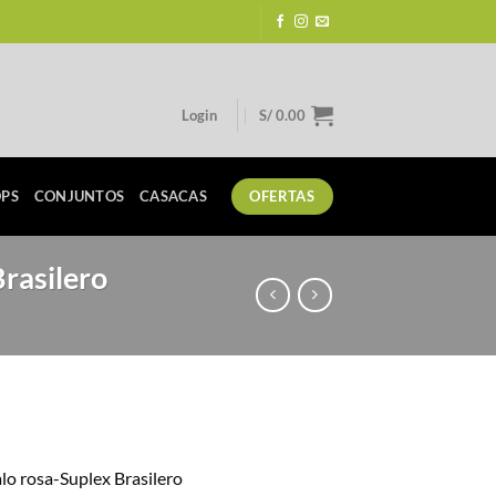
Login
S/
0.00
PS
CONJUNTOS
CASACAS
OFERTAS
Brasilero
urrent
rice
alo rosa-Suplex Brasilero
: