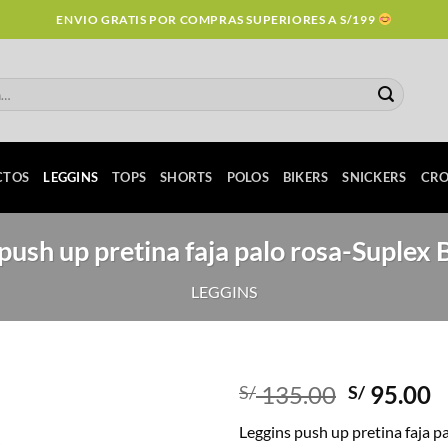
ENVIO GRATIS POR COMPRAS SUPERIORES A S/199
CTOS
LEGGINS
TOPS
SHORTS
POLOS
BIKERS
SNICKERS
CRO
push up pretina faja palo rosa-Suplex 
LEGGINS
Original
C
135.00
95.00
S/
S/
price
p
Leggins push up pretina faja p
was:
is