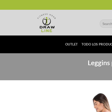
Skip
to
content
Search
for:
OUTLET
TODO LOS PRODU
Leggins 