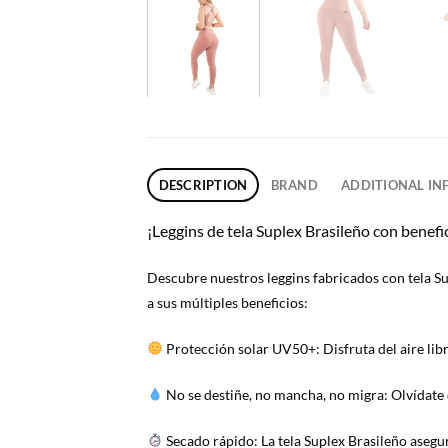
DESCRIPTION
BRAND
ADDITIONAL I
¡Leggins de tela Suplex Brasileño con benefi
Descubre nuestros leggins fabricados con tela Su
a sus múltiples beneficios:
Protección solar UV50+: Disfruta del aire libr
No se destiñe, no mancha, no migra: Olvídate d
Secado rápido: La tela Suplex Brasileño asegur