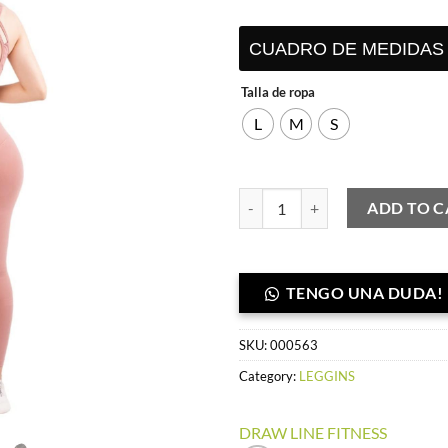
S/ 135.00
S
CUADRO DE MEDIDAS
Talla de ropa
L
M
S
Leggins push up pretina faja palo 
ADD TO C
TENGO UNA DUDA!
SKU:
000563
Category:
LEGGINS
DRAW LINE FITNESS