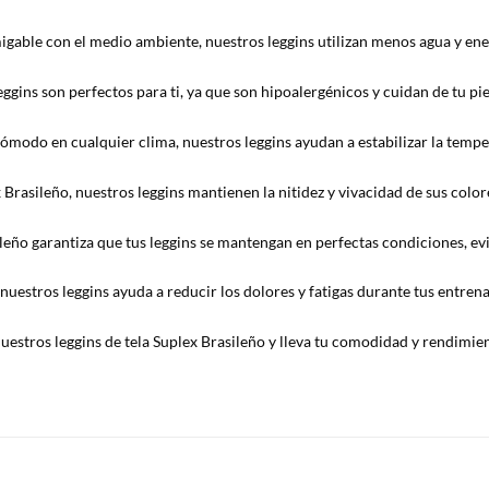
gable con el medio ambiente, nuestros leggins utilizan menos agua y en
eggins son perfectos para ti, ya que son hipoalergénicos y cuidan de tu pie
ómodo en cualquier clima, nuestros leggins ayudan a estabilizar la temp
 Brasileño, nuestros leggins mantienen la nitidez y vivacidad de sus colore
ileño garantiza que tus leggins se mantengan en perfectas condiciones, evi
estros leggins ayuda a reducir los dolores y fatigas durante tus entren
stros leggins de tela Suplex Brasileño y lleva tu comodidad y rendimiento