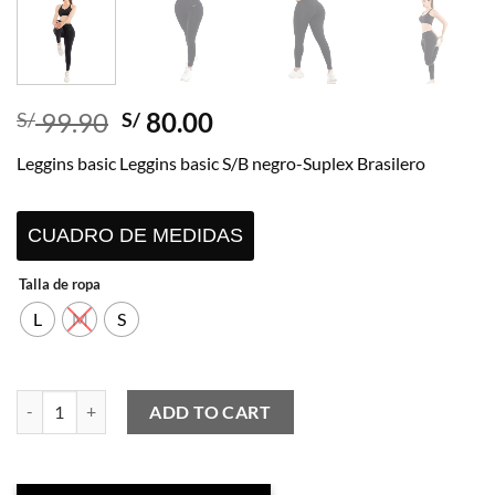
Original
Current
99.90
80.00
S/
S/
price
price
Leggins basic Leggins basic S/B negro-Suplex Brasilero
was:
is:
S/ 99.90.
S/ 80.00.
CUADRO DE MEDIDAS
Talla de ropa
L
M
S
Leggins basic Leggins basic S/B negro-Suplex Brasilero quantity
ADD TO CART