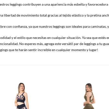
estros leggings contribuyen a una apariencia más esbelta y favorecedora e
na libertad de movimiento total gracias al tejido elástico y la pretina an
ibre con confianza, ya que nuestros leggings son ideales para caminatas, yo
didad y el estilo que necesitas en cualquier situación. Ya sea que estés e
cionalidad. No esperes más, agrega este versátil par de leggings a tu gua
ggings que te harán sentir increíble en cualquier momento y lugar!