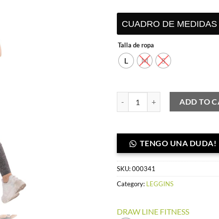
S/ 75.00.
S/ 
CUADRO DE MEDIDAS
Talla de ropa
L
M
S
Leggins push up plomo jaspeado- 
ADD TO C
TENGO UNA DUDA!
SKU:
000341
Category:
LEGGINS
DRAW LINE FITNESS