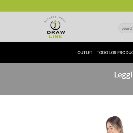
Skip
to
content
Search
for:
OUTLET
TODO LOS PRODU
Leggi