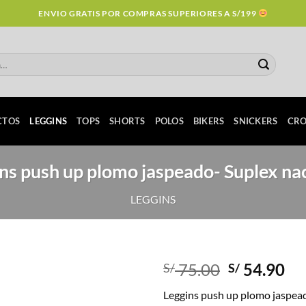
ENVIO GRATIS POR COMPRAS SUPERIORES A S/199
CTOS
LEGGINS
TOPS
SHORTS
POLOS
BIKERS
SNICKERS
CRO
ns push up plomo jaspeado- Suplex na
LEGGINS
Original
Cu
75.00
54.90
S/
S/
price
pr
Leggins push up plomo jaspead
was:
is: