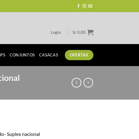
Login
S/
0.00
PS
CONJUNTOS
CASACAS
OFERTAS
cional
rrent
ice
o- Suplex nacional