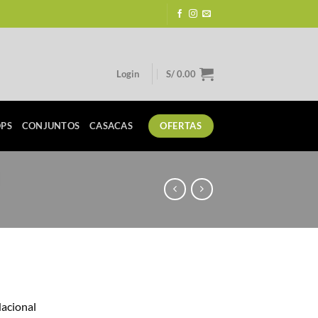
Login
S/
0.00
PS
CONJUNTOS
CASACAS
OFERTAS
rrent
ice
Nacional