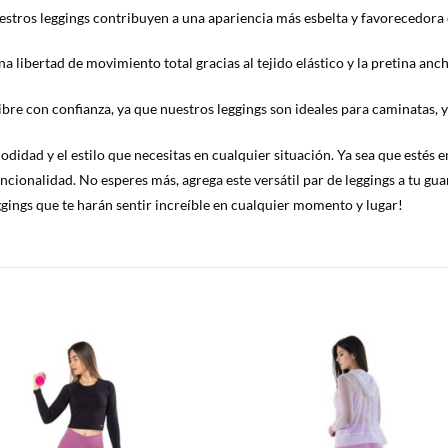
estros leggings contribuyen a una apariencia más esbelta y favorecedora e
na libertad de movimiento total gracias al tejido elástico y la pretina an
ibre con confianza, ya que nuestros leggings son ideales para caminatas, yo
didad y el estilo que necesitas en cualquier situación. Ya sea que estés e
cionalidad. No esperes más, agrega este versátil par de leggings a tu gua
ggings que te harán sentir increíble en cualquier momento y lugar!