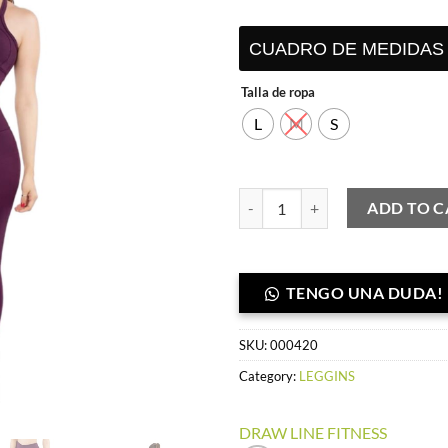
S/ 75.00.
S/ 
CUADRO DE MEDIDAS
Talla de ropa
L
M
S
Leggins Basic S/n uva-Suplex Naci
ADD TO C
TENGO UNA DUDA!
SKU:
000420
Category:
LEGGINS
DRAW LINE FITNESS