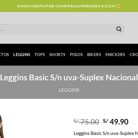
ENVIO GRATIS POR COMPRAS SUPERIORES A S/199
CTOS
LEGGINS
TOPS
SHORTS
POLOS
BIKERS
SNICKERS
CRO
Leggins Basic S/n uva-Suplex Nacional
LEGGINS
Original
Cu
75.00
49.90
S/
S/
price
pr
Leggins Basic S/n uva-Suplex 
was:
is: