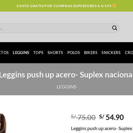
ENVIO GRATIS POR COMPRAS SUPERIORES A S/199
CTOS
LEGGINS
TOPS
SHORTS
POLOS
BIKERS
SNICKERS
CRO
Leggins push up acero- Suplex naciona
LEGGINS
Original
Cu
75.00
54.90
S/
S/
price
pr
Leggins push up acero- Suplex
was:
is: