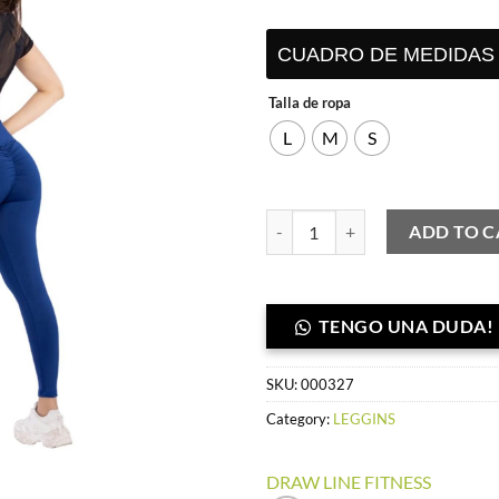
S/ 75.00.
S/ 
CUADRO DE MEDIDAS
Talla de ropa
L
M
S
Leggins push up acero- Suplex nac
ADD TO C
TENGO UNA DUDA!
SKU:
000327
Category:
LEGGINS
DRAW LINE FITNESS