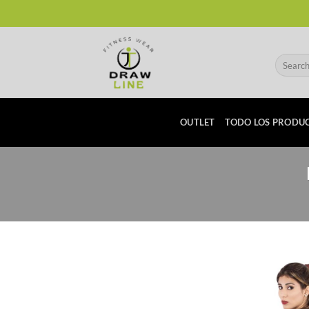
Skip
to
content
Search
for:
OUTLET
TODO LOS PRODU