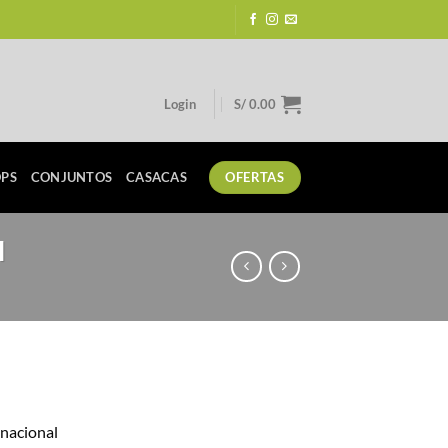
Login
S/
0.00
PS
CONJUNTOS
CASACAS
OFERTAS
l
rrent
ice
 nacional