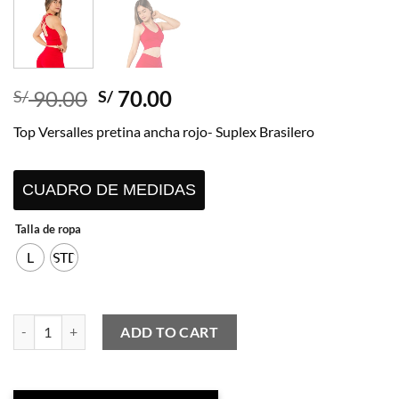
Original
Current
90.00
70.00
S/
S/
price
price
Top Versalles pretina ancha rojo- Suplex Brasilero
was:
is:
S/ 90.00.
S/ 70.00.
CUADRO DE MEDIDAS
Talla de ropa
L
STD
Top Versalles pretina ancha rojo- Suplex Brasilero quantity
ADD TO CART