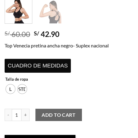
Original
Current
60.00
42.90
S/
S/
price
price
Top Venecia pretina ancha negro- Suplex nacional
was:
is:
S/ 60.00.
S/ 42.90.
CUADRO DE MEDIDAS
Talla de ropa
L
STD
Top Venecia pretina ancha negro- Suplex nacional quantity
ADD TO CART