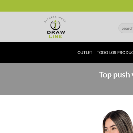
Skip
to
content
Search
for:
OUTLET
TODO LOS PRODU
Top push 