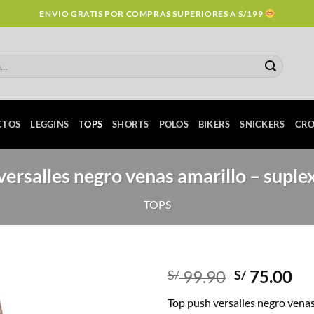
ENVIO GRATIS POR COMPRAS SUPERIORES A S/199
CTOS
LEGGINS
TOPS
SHORTS
POLOS
BIKERS
SNICKERS
CRO
versalles negro venas amarillo – suplex
TOPS
Original
Cu
99.90
75.00
S/
S/
price
pr
Top push versalles negro venas
was:
is: