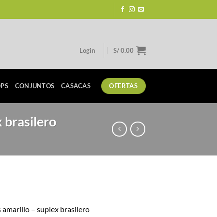
Login
S/
0.00
PS
CONJUNTOS
CASACAS
OFERTAS
 brasilero
rrent
ice
 amarillo – suplex brasilero