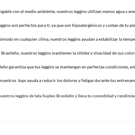
gable con el medio ambiente, nuestros leggins utilizan menos agua y en
eggins son perfectos para ti, ya que son hipoalergénicos y cuidan de tu pie
ómodo en cualquier clima, nuestros leggins ayudan a estabilizar la temp
 Brasileño, nuestros leggins mantienen la nitidez y vivacidad de sus colore
ileño garantiza que tus leggins se mantengan en perfectas condiciones, evi
uestros tops ayuda a reducir los dolores y fatigas durante tus entrenam
estros leggins de tela Suplex Brasileño y lleva tu comodidad y rendimient