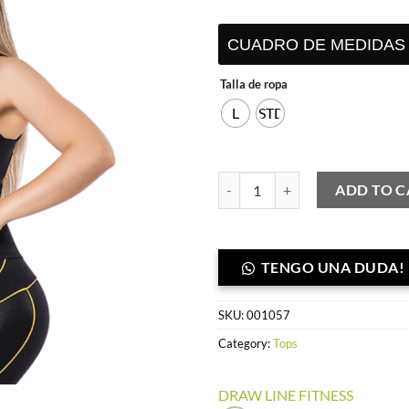
S/ 99.90.
S/ 
CUADRO DE MEDIDAS
Talla de ropa
L
STD
Top push versalles negro venas ama
ADD TO C
TENGO UNA DUDA!
SKU:
001057
Category:
Tops
DRAW LINE FITNESS