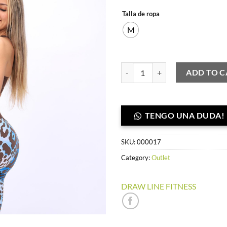
S/ 149.00
S
Talla de ropa
M
Leggins Print Animal- Suplex Bras
ADD TO C
TENGO UNA DUDA!
SKU:
000017
Category:
Outlet
DRAW LINE FITNESS