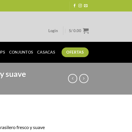
Login
S/
0.00
PS
CONJUNTOS
CASACAS
OFERTAS
 y suave
urrent
rice
rasilero fresco y suave
: