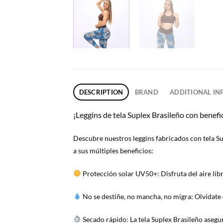
DESCRIPTION
BRAND
ADDITIONAL I
¡Leggins de tela Suplex Brasileño con benefi
Descubre nuestros leggins fabricados con tela Su
a sus múltiples beneficios:
Protección solar UV50+: Disfruta del aire libr
No se destiñe, no mancha, no migra: Olvídate d
Secado rápido: La tela Suplex Brasileño asegur