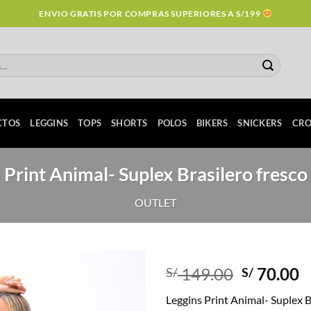
ENVIO GRATIS POR COMPRAS SUPERIORES A S/199
CTOS
LEGGINS
TOPS
SHORTS
POLOS
BIKERS
SNICKERS
CRO
 Print Animal- Suplex Brasilero fresco
OUTLET
Original
C
149.00
70.00
S/
S/
price
p
Leggins Print Animal- Suplex B
was:
is