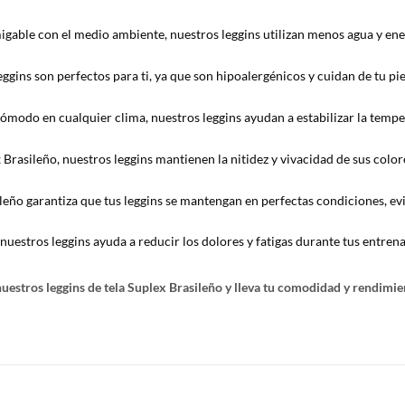
gable con el medio ambiente, nuestros leggins utilizan menos agua y en
eggins son perfectos para ti, ya que son hipoalergénicos y cuidan de tu pie
ómodo en cualquier clima, nuestros leggins ayudan a estabilizar la temp
 Brasileño, nuestros leggins mantienen la nitidez y vivacidad de sus colore
ileño garantiza que tus leggins se mantengan en perfectas condiciones, evi
estros leggins ayuda a reducir los dolores y fatigas durante tus entren
estros leggins de tela Suplex Brasileño y lleva tu comodidad y rendimient