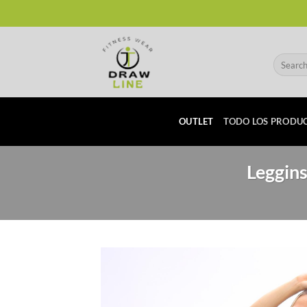
Skip
to
content
Search
for:
OUTLET
TODO LOS PRODU
Leggins