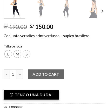
Original
Current
190.00
150.00
S/
S/
price
price
Conjunto versalles print verdusco – suplex brasilero
was:
is:
S/ 190.00.
S/ 150.00.
Talla de ropa
L
M
S
Conjunto versalles print verdusco - suplex brasilero quantity
ADD TO CART
TENGO UNA DUDA!
SKU:
000882