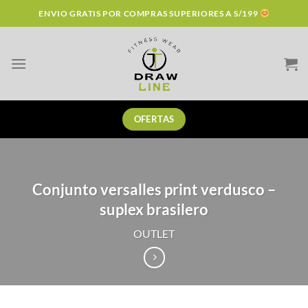
Skip
ENVIO GRATIS POR COMPRAS SUPERIORES A S/199
to
content
OFERTAS
Conjunto versalles print verdusco –
suplex brasilero
OUTLET