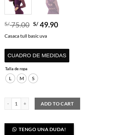
Original
Current
75.00
49.90
S/
S/
price
price
Casaca tull basic uva
was:
is:
S/ 75.00.
S/ 49.90.
CUADRO DE MEDIDAS
Talla de ropa
L
M
S
Casaca tull basic uva quantity
ADD TO CART
TENGO UNA DUDA!